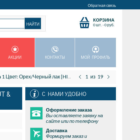
Обратная связь
КОРЗИНА
0 шт.
-
0
руб.
АКЦИИ
КОНТАКТЫ
МОЙ ПРОФИЛЬ
х/Черный лак [HI-GLOSS WALNUT & BLACK]
1
из
19
T &
С НАМИ УДОБНО
Оформление заказа
Вы оставляете заявку на
сайте или по телефону
Доставка
Формируем заказ и