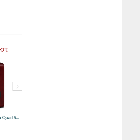
ают
Акустическая система Quad S-1 Piano Black...
101990
руб.
98990
руб.
Акустическая система Quad S-1 Mahogany - ...
.