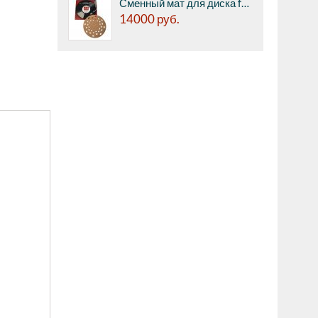
Сменный мат для диска fo.Q TS-C01 Turntable Sheet Component - комплект из перфорированного слипмата толщиной 1 мм (двухслойный, 0.5 мм из пробки + 0.5 мм из патентованного материала Fo.Q) + покрытия для картриджей, тонармов, шеллов.
14000
руб.