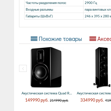
Частоты разделения полос
2900 Гц
Входные разъемы
пара винтовых к
Габариты (ШхВхГ)
246 x 395 x 280 
Похожие товары
Аксе
Акустическая система Quad Revela 1 Цвет: ...
149990
руб.
334990
руб.
214990
руб.
419