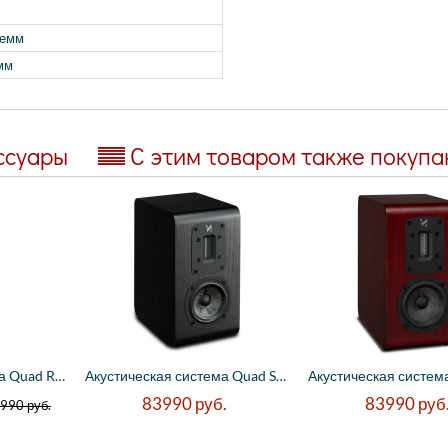
лемм
мм
ссуары
С этим товаром также покуп
Акустическая система Quad Revela 2 Цвет: ...
Акустическая система Quad S-1 Black oak -...
83990
руб.
83990
руб
990
руб.