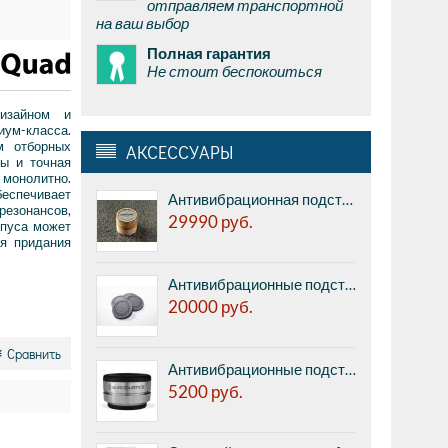
отправляем транспортной
на ваш выбор
Полная гарантия
Не стоит беспокоиться
изайном и
ум-класса.
м отборных
АКСЕССУАРЫ
лы и точная
 монолитно.
беспечивает
Антивибрационная подставка AUDWAVE VI-3 Reference K2 - midrange, диаметр 45мм, высота 41мм, 1шт.
езонансов,
29990
руб.
рпуса может
я придания
Антивибрационные подставки Acoustic Revive RKI-5005 - вибропоглощающие композитные диски с активным (kyoh stone) составом (с генерацией отрицательных ионов), диаметр 50 мм, толщина 5 мм, комплект из 4 шт.
20000
руб.
Сравнить
Антивибрационные подставки IsoAcoustics Orea Graphite - изолятор для компонентов: CD-проигрыватели, проигрыватели винила, усилители, ЦАП и т.п. нагрузкой на каждую ножку до 1,8 кг, размер (диаметр х высота): 40х27 мм, фрезерованная сталь, шт.
5200
руб.