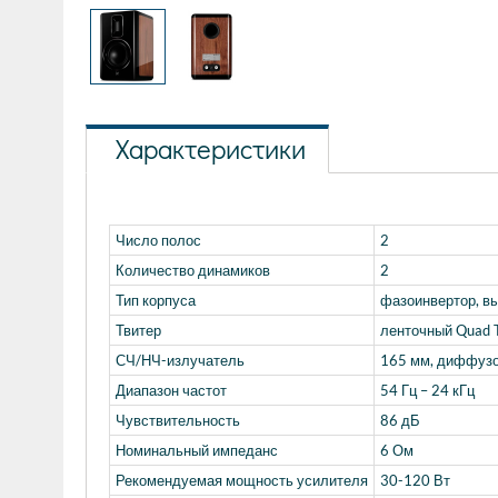
Характеристики
Число полос
2
Количество динамиков
2
Тип корпуса
фазоинвертор, вы
Твитер
ленточный Quad T
СЧ/НЧ-излучатель
165 мм, диффузо
Диапазон частот
54 Гц – 24 кГц
Чувствительность
86 дБ
Номинальный импеданс
6 Ом
Рекомендуемая мощность усилителя
30-120 Вт