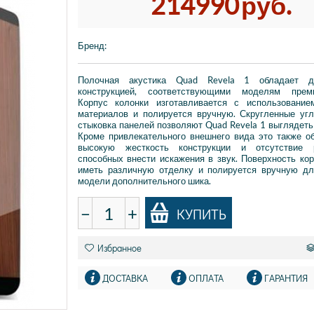
214990
руб.
Бренд
:
Полочная акустика Quad Revela 1 обладает д
конструкцией, соответствующими моделям преми
Корпус колонки изготавливается с использование
материалов и полируется вручную. Скругленные уг
стыковка панелей позволяют Quad Revela 1 выглядеть
Кроме привлекательного внешнего вида это также о
высокую жесткость конструкции и отсутствие р
способных внести искажения в звук. Поверхность ко
иметь различную отделку и полируется вручную дл
модели дополнительного шика.
−
+
КУПИТЬ
Избранное
ДОСТАВКА
ОПЛАТА
ГАРАНТИЯ