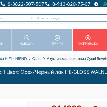
8-3822-507-507
8-913-820-75-07
ог
КИ
НОВОСТИ
БРЕНДЫ
РАСПРОДАЖА
ка HiFi и HiEND
Quad
Акустическая система Quad Revela 1 Цвет: Оре
a 1 Цвет: Орех/Черный лак [HI-GLOSS WALNU