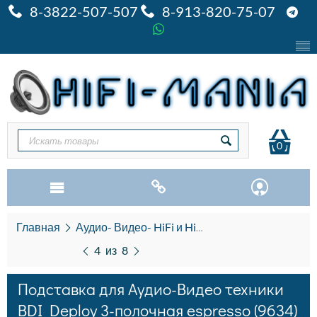
8-3822-507-507
8-913-820-75-07
0
Главная
Аудио- Видео- HiFi и HiEND
AV мебель Pre
4
из
8
Подставка для Аудио-Видео техники
BDI Deploy 3-полочная espresso (9634)