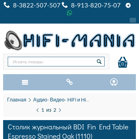
8-3822-507-507
8-913-820-75-07
0
Главная
Аудио- Видео- HiFi и HiEND
AV мебель Pre
1
из
2
Столик журнальный BDI Fin End Table
Espresso Stained Oak (1110)