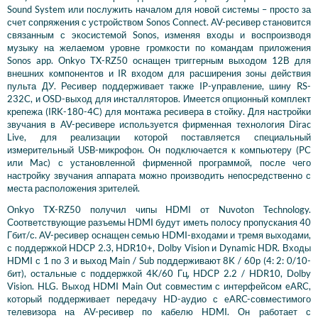
Sound System или послужить началом для новой системы – просто за
счет сопряжения с устройством Sonos Connect. AV-ресивер становится
связанным с экосистемой Sonos, изменяя входы и воспроизводя
музыку на желаемом уровне громкости по командам приложения
Sonos app. Onkyo TX-RZ50 оснащен триггерным выходом 12В для
внешних компонентов и IR входом для расширения зоны действия
пульта ДУ. Ресивер поддерживает также IP-управление, шину RS-
232C, и OSD-выход для инсталляторов. Имеется опционный комплект
крепежа (IRK-180-4C) для монтажа ресивера в стойку. Для настройки
звучания в AV-ресивере используется фирменная технология Dirac
Live, для реализации которой поставляется специальный
измерительный USB-микрофон. Он подключается к компьютеру (PC
или Mac) с установленной фирменной программой, после чего
настройку звучания аппарата можно производить непосредственно с
места расположения зрителей.
Onkyo TX-RZ50 получил чипы HDMI от Nuvoton Technology.
Соответствующие разъемы HDMI будут иметь полосу пропускания 40
Гбит/с. AV-ресивер оснащен семью HDMI-входами и тремя выходами,
с поддержкой HDCP 2.3, HDR10+, Dolby Vision и Dynamic HDR. Входы
HDMI с 1 по 3 и выход Main / Sub поддерживают 8K / 60p (4: 2: 0/10-
бит), остальные с поддержкой 4K/60 Гц, HDCP 2.2 / HDR10, Dolby
Vision. HLG. Выход HDMI Main Out совместим с интерфейсом eARC,
который поддерживает передачу HD-аудио с eARC-совместимого
телевизора на AV-ресивер по кабелю HDMI. Он работает с