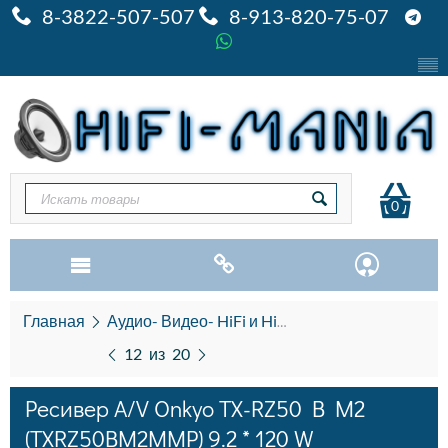
8-3822-507-507
8-913-820-75-07
0
Главная
Аудио- Видео- HiFi и HiEND
AV-ресиверы
12
из
20
Ресивер A/V Onkyo TX-RZ50 B M2
(TXRZ50BM2MMP) 9.2 * 120 W