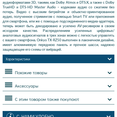
аудиоформатами 3D, такими, как Dolby Atmos и DTS:X, а также с Dolby
TrueHD и DTS-HD Master Audio – кодеками аудио со сжатием без
потерь. Видео с высоким битрейтом и объектно-ориентированное
аудио, полученное стримингом с помощью Smart TV или приложения
для смартфона, или же с помощью подсоединенного медиа-адаптера,
теперь может быть декодировано и усилено AV-ресивером в своем
исходном качестве. Распределением усиленных цифровых/
аналоговых аудиосигналов в трех зонах можно с легкостью управлять
с вашего смартфона. Onkyo TX-RZ50 выполнен в лаконичном дизайне,
имеет алюминиевую переднюю панель и прочное шасси, надежно
защищающее его схемы от вибраций.
Характеристики
Похожие товары
Аксессуары
С этим товаром также покупают
С НАМИ УДОБНО