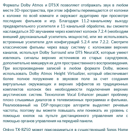
Форматы Dolby Atmos и DTS:X позволяют отображать звук в любом
месте 3D-пространства, при этом эффекты перемещаются от колонки
к колонке по всей комнате и окружают аудиторию при просмотре
последних фильмов и игр. Благодаря 11.2-канальному выходу
предварительного усилителя и 11-канальной обработке, вы сможете
наслаждаться 3D звучанием через комплект колонок 7.2.4 (необходим
внешний двухканальный усилитель мощности), или же использовать
встроенные усилители для конфигураций 5.2.4 или 7.2.2. Смотрите
классические фильмы через вашу систему с колонками верхних
каналов, используя Dolby Surround или DTS Neural:X, которые умеют
извлекать сигналы верхних источников из старых саундтреков,
дополнительно микшируя их для пространственного воспроизведения.
При воспроизведении записей в любом формате Dolby, можно
использовать Dolby Atmos Height Virtualizer, который обеспечивает
более полное погружение в звуковое поле за счет создания
виртуальных окружающих и верхних эффектов из традиционных
комплектов колонок без необходимости подключения верхних
акустических систем. Технология Vocal Enhancer решает проблему
плохо слышимых диалогов в телевизионных программах и фильмах.
Реализованный на DSP-процессоре алгоритм выделяет речевые
частоты, поэтому вы можете повышать или понижать их уровень с
помощью кнопок на пульте дистанционного управления или с
помощью органов управления на передней панели.
Onkyo TX-RZ50 может присоединиться в существующей Sonos Home