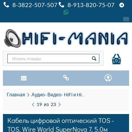
8-3822-507-507
8-913-820-75-07
0
Главная
Аудио- Видео- HiFi и HiEND
Кабель межбло
19
из
23
Кабель цифровой оптический TOS -
TOS, Wire World SuperNova 7, 5.0м