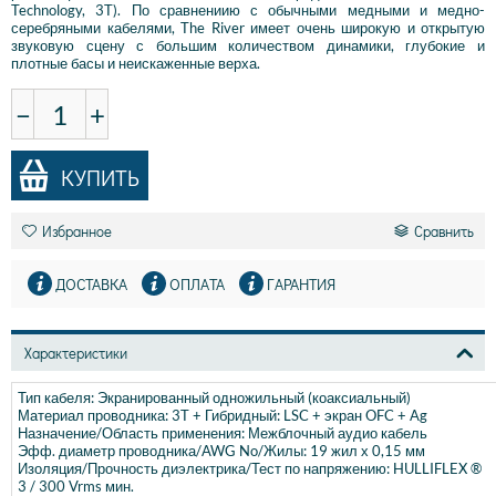
Technology, 3T). По сравнениию с обычными медными и медно-
серебряными кабелями, The River имеет очень широкую и открытую
звуковую сцену с большим количеством динамики, глубокие и
плотные басы и неискаженные верха.
−
+
КУПИТЬ
Избранное
Сравнить
ДОСТАВКА
ОПЛАТА
ГАРАНТИЯ
Характеристики
Тип кабеля: Экранированный одножильный (коаксиальный)
Материал проводника: 3T + Гибридный: LSC + экран OFC + Ag
Назначение/Область применения: Межблочный аудио кабель
Эфф. диаметр проводника/AWG No/Жилы: 19 жил х 0,15 мм
Изоляция/Прочность диэлектрика/Тест по напряжению: HULLIFLEX ®
3 / 300 Vrms мин.