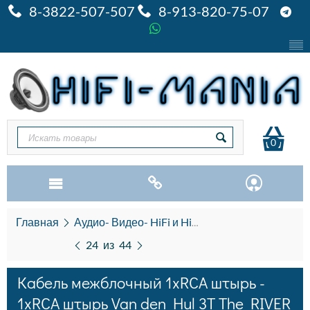
8-3822-507-507
8-913-820-75-07
0
Главная
Аудио- Видео- HiFi и HiEND
Кабель межбло
24
из
44
Кабель межблочный 1xRCA штырь -
1xRCA штырь Van den Hul 3T The RIVER