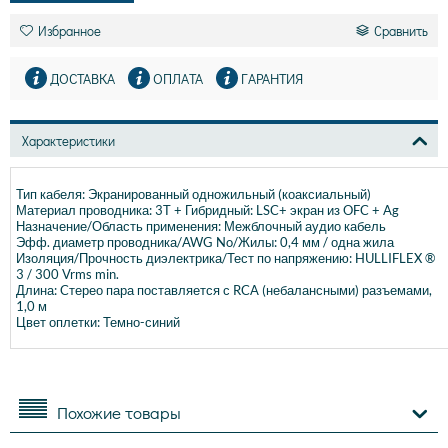
Избранное
Сравнить
ДОСТАВКА
ОПЛАТА
ГАРАНТИЯ
Характеристики
Тип кабеля: Экранированный одножильный (коаксиальный)
Материал проводника: 3T + Гибридный: LSC+ экран из OFC + Ag
Назначение/Область применения: Межблочный аудио кабель
Эфф. диаметр проводника/AWG No/Жилы: 0,4 мм / одна жила
Изоляция/Прочность диэлектрика/Тест по напряжению: HULLIFLEX ®
3 / 300 Vrms min.
Длина: Cтерео пара поставляется с RCA (небалансными) разъемами,
1,0 м
Цвет оплетки: Темно-синий
Похожие товары