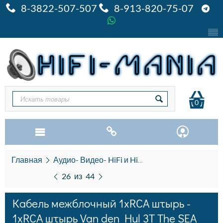
8-3822-507-507
8-913-820-75-07
0
Главная
Аудио- Видео- HiFi и HiEND
Кабель межбло
26
из
44
Кабель межблочный 1xRCA штырь -
1xRCA штырь Van den Hul 3T The SEA