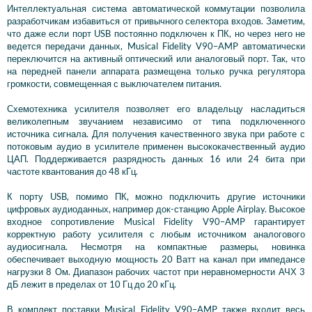
Интеллектуальная система автоматической коммутации позволила
разработчикам избавиться от привычного селектора входов. Заметим,
что даже если порт USB постоянно подключен к ПК, но через него не
ведется передачи данных, Musical Fidelity V90–AMP автоматически
переключится на активный оптический или аналоговый порт. Так, что
на передней панели аппарата размещена только ручка регулятора
громкости, совмещенная с выключателем питания.
Схемотехника усилителя позволяет его владельцу насладиться
великолепным звучанием независимо от типа подключенного
источника сигнала. Для получения качественного звука при работе с
потоковым аудио в усилителе применен высококачественный аудио
ЦАП. Поддерживается разрядность данных 16 или 24 бита при
частоте квантования до 48 кГц.
К порту USB, помимо ПК, можно подключить другие источники
цифровых аудиоданных, например док-станцию Apple Airplay. Высокое
входное сопротивление Musical Fidelity V90–AMP гарантирует
корректную работу усилителя с любым источником аналогового
аудиосигнала. Несмотря на компактные размеры, новинка
обеспечивает выходную мощность 20 Ватт на канал при импедансе
нагрузки 8 Ом. Диапазон рабочих частот при неравномерности АЧХ 3
дБ лежит в пределах от 10 Гц до 20 кГц.
В комплект поставки Musical Fidelity V90–AMP также входит весь