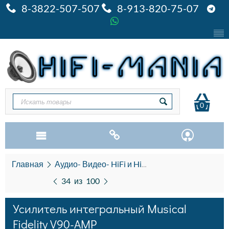
8-3822-507-507
8-913-820-75-07
0
Главная
Аудио- Видео- HiFi и HiEND
Усилители инт
34
из
100
Усилитель интегральный Musical
Fidelity V90-AMP