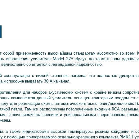
ет собой приверженность высочайшим стандартам абсолютно во всем. 
пень исполнения усилителя Model 275 будут доставлять вам удоволь
d великолепно сочетается с легендарной надежностью.
й эксплуатации с низкой степенью нагрева. Его полностью дискретн
 и способна выдавать 30 А на канал.
отивления для наборов акустических систем с крайне низким сопроти
яющих компонентов данный усилитель оснащен триггерным входом со 
налу для реализации схемы автоматического включения/выключения. Н
ляной петли. Там же расположены позолоченные входные RCA-разъемы,
ьным включением/выключением и универсальными сверхпрочным клемм
ением.
ы, а также индикаторами высокой температуры, режима ожидания и с
йку с помощью приобретаемого отдельно крепежного комплекта RMK11 у