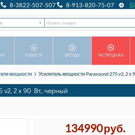
8-3822-507-507
8-913-820-75-07
ог
КИ
НОВОСТИ
БРЕНДЫ
РАСПРОДАЖА
тели мощности
Усилитель мощности Parasound 275 v2, 2 х 9
v2, 2 х 90 Вт, черный
134990
руб.