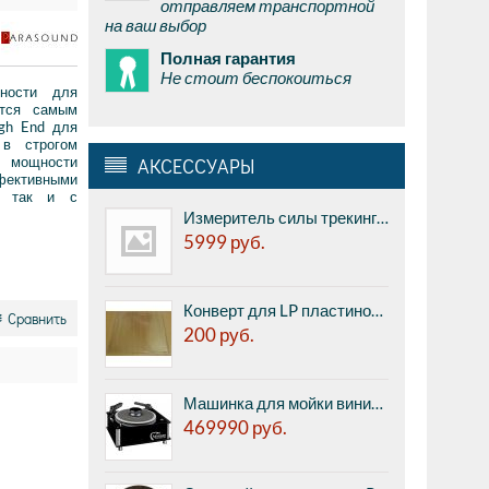
отправляем транспортной
на ваш выбор
Полная гарантия
Не стоит беспокоиться
щности для
ется самым
gh End для
 в строгом
 мощности
АКСЕССУАРЫ
фективными
а, так и с
Измеритель силы трекинга Transrotor Stylus Force Scale - цифровые весы для иглы.
5999
руб.
Конверт для LP пластинок внешний прозрачный, плотный, с широким кантом, без клапана, 1шт.
Сравнить
200
руб.
Машинка для мойки виниловых пластинок Nessie VinylMaster - профессиональная мойка, автоматические и подача жидкости и всасывание жидкости, низкий уровень шума, Сделано в Германии.
469990
руб.