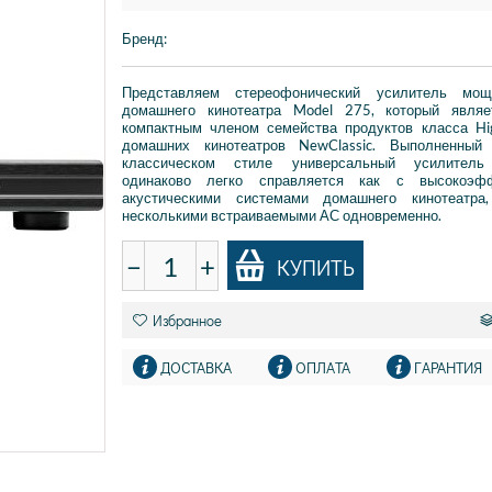
Бренд
:
Представляем стереофонический усилитель мо
домашнего кинотеатра Model 275, который явля
компактным членом семейства продуктов класса Hi
домашних кинотеатров NewClassic. Выполненный
классическом стиле универсальный усилитель
одинаково легко справляется как с высокоэф
акустическими системами домашнего кинотеатр
несколькими встраиваемыми АС одновременно.
−
+
КУПИТЬ
Избранное
ДОСТАВКА
ОПЛАТА
ГАРАНТИЯ