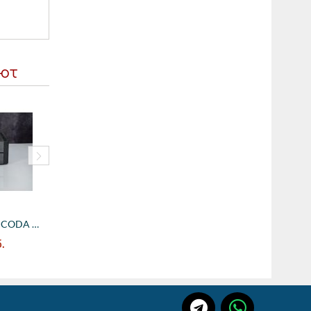
ают
Усилитель мощности CODA S20
782600
руб.
500500
руб
Усилитель мощности CODA No.8
.