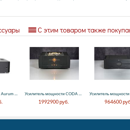
ссуары
С этим товаром также покуп
Усилитель мощности Aurum M10 black - 2 x ...
Усилитель мощности CODA 16.0 - без стрелок
б.
1992900
руб.
964600
руб