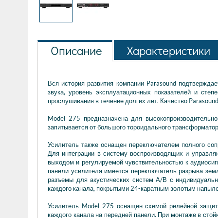
Описание
Характеристики
Вся история развития компании Parasound подтвержда
звука, уровень эксплуатационных показателей и сте
прослушивания в течение долгих лет. Качество Parasoun
Model 275 предназначена для высокопроизводительно
запитывается от большого тороидального трансформатора
Усилитель также оснащен переключателем полного сопр
Для интеграции в систему воспроизводящих и управл
выходом и регулируемой чувствительностью к аудиосиг
панели усилителя имеется переключатель разрыва зем
разъемы для акустических систем А/В с индивидуал
каждого канала, покрытыми 24-каратным золотым напыл
Усилитель Model 275 оснащен схемой релейной защит
каждого канала на передней панели. При монтаже в сто