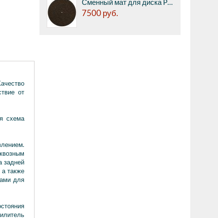
Сменный мат для диска Pro-ject CORK & RUBBER IT, 3мм
7500
руб.
Качество
ствие от
ая схема
влением.
сквозным
а задней
 а также
ами для
остояния
силитель