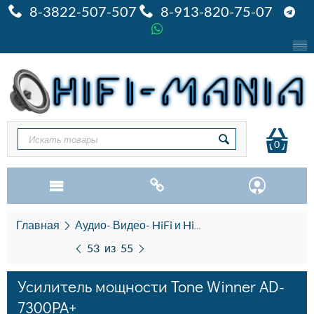
8-3822-507-507
8-913-820-75-07
0
Главная
Аудио- Видео- HiFi и HiEND
Усилители мощ
53
из
55
Усилитель мощности Tone Winner AD-
7300PA+