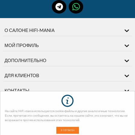
О САЛОНЕ HIFI-MANIA
МОЙ ПРОФИЛЬ
ДОПОЛНИТЕЛЬНО
ДЛЯ КЛИЕНТОВ
КОНТАКТЫ
На сайте HiFi-mania используются cookie-файлы и другие аналогичные технологии.
© 2003-2026 диМЕДИА. На базе
CS-Cart - Платформа для интернет-
Если, прочитав это сообщение, вы остаетесь на нашем сайте, это означает, что вы не
магазинов
. Design by EnergoThemes -
CS-Cart Themes
возражаете против использования этих технологий.
Я СОГЛАСЕН