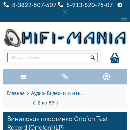
8-3822-507-507
8-913-820-75-07
0
Главная
Аудио- Видео- HiFi и HiEND
Виниловые про
2
из
89
Виниловая пластинка Ortofon Test
Record (Ortofon) (LP)