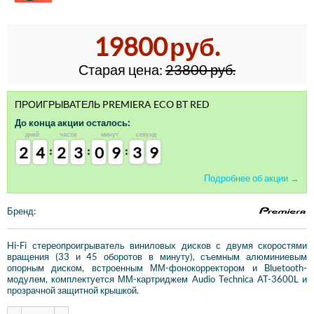
19800
руб.
Старая цена:
23800
руб.
ПРОИГРЫВАТЕЛЬ PREMIERA ECO BT RED
До конца акции осталось:
дней
часов
минут
секунд
1
1
2
2
3
3
4
4
1
1
2
2
2
2
3
3
9
9
0
0
8
8
9
9
4
3
3
9
8
9
Подробнее об акции
Бренд
:
Hi-Fi стереопроигрыватель виниловых дисков с двумя скоростями
вращения (33 и 45 оборотов в минуту), съемным алюминиевым
опорным диском, встроенным ММ-фонокорректором и Bluetooth-
модулем, комплектуется ММ-картриджем Audio Technica AT-3600L и
прозрачной защитной крышкой.