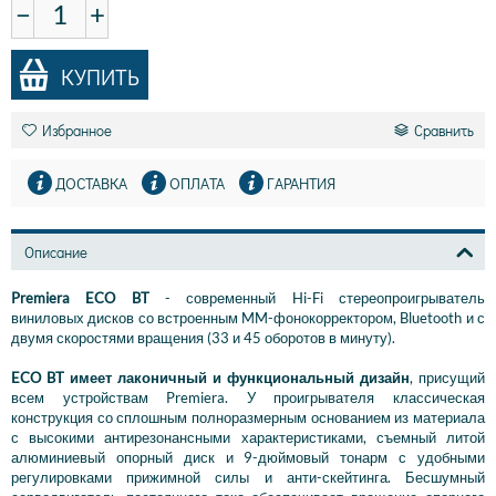
−
+
КУПИТЬ
Избранное
Сравнить
ДОСТАВКА
ОПЛАТА
ГАРАНТИЯ
Описание
Premiera ECO BT
- современный Hi-Fi стереопроигрыватель
виниловых дисков со встроенным MM-фонокорректором, Bluetooth и с
двумя скоростями вращения (33 и 45 оборотов в минуту).
ECO BT имеет лаконичный и функциональный дизайн
, присущий
всем устройствам Premiera. У проигрывателя классическая
конструкция со сплошным полноразмерным основанием из материала
с высокими антирезонансными характеристиками, съемный литой
алюминиевый опорный диск и 9-дюймовый тонарм с удобными
регулировками прижимной силы и анти-скейтинга. Бесшумный