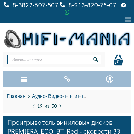
8-3822-507-507
8-913-820-75-07
0
Главная
Аудио- Видео- HiFi и HiEND
Виниловые про
19
из
50
Проигрыватель виниловых дисков
PREMIERA ECO BT Red - скорости 33