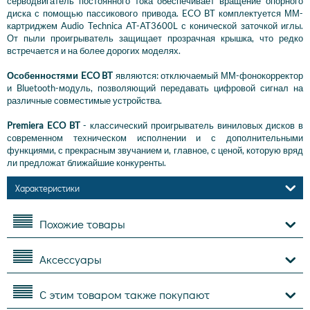
серводвигатель постоянного тока обеспечивает вращение опорного
диска с помощью пассикового привода. ECO BT комплектуется ММ-
картриджем Audio Technica AT-AT3600L с конической заточкой иглы.
От пыли проигрыватель защищает прозрачная крышка, что редко
встречается и на более дорогих моделях.
Особенностями ECO BT
являются: отключаемый ММ-фонокорректор
и Bluetooth-модуль, позволяющий передавать цифровой сигнал на
различные совместимые устройства.
Premiera ECO BT
- классический проигрыватель виниловых дисков в
современном техническом исполнении и с дополнительными
функциями, с прекрасным звучанием и, главное, с ценой, которую вряд
ли предложат ближайшие конкуренты.
Характеристики
Похожие товары
Аксессуары
С этим товаром также покупают