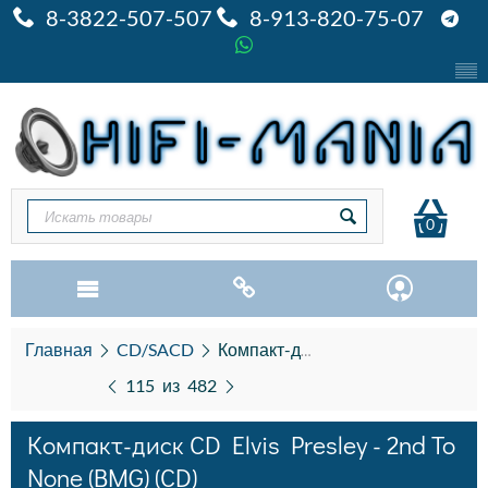
8-3822-507-507
8-913-820-75-07
0
Главная
CD/SACD
Компакт-диск CD Elvis Presley - 2nd To None (BMG) (CD)
115
из
482
Компакт-диск CD Elvis Presley - 2nd To
None (BMG) (CD)