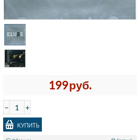
199
руб.
−
+
КУПИТЬ