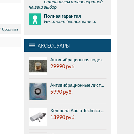
отправляем транспортной
на ваш выбор
Полная гарантия
Не стоит беспокоиться
Сравнить
АКСЕССУАРЫ
Антивибрационная подставка AUDWAVE VI-3 Reference A - midrange, диаметр 45мм, высота 41мм, 1шт.
29990
руб.
Антивибрационные листы fo.Q DS25A CD Stabilizer - стабилизатор дисков, может быть также использован для тонармов, шеллов, кабелей и коннекторов, набор из 18 штук.
5990
руб.
Хедшелл Audio-Technica AT-LH18/OCC
13990
руб.