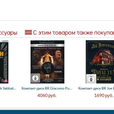
ссуары
С этим товаром также покуп
Компакт-диск BR Black Sabbath - The End (...
Компакт-диск BR Giacomo Puccini - Turando...
4060
руб.
1690
руб.