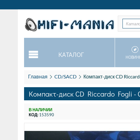
Катал
КАТАЛОГ
НОВИН
Главная
CD/SACD
Компакт-диск CD Riccardo 
Компакт-диск CD Riccardo Fogli - G
В НАЛИЧИИ
КОД:
153590