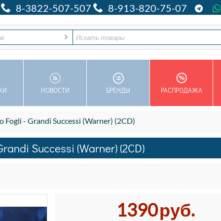
8-3822-507-507
8-913-820-75-07
ог
КИ
НОВОСТИ
БРЕНДЫ
РАСПРОДАЖА
Fogli - Grandi Successi (Warner) (2CD)
randi Successi (Warner) (2CD)
1390
руб.