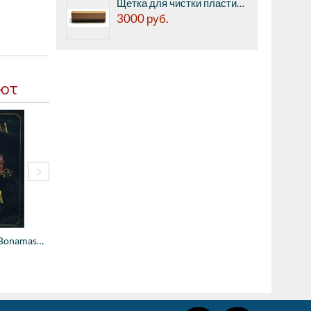
Щетка для чистки пластинок Pro-ject BRUSH IT Premium
3000
руб.
ают
Компакт-диск BR John Williams - The Berli...
6150
руб.
4870
руб.
Компакт-диск BR Joe Bonamassa - Now Servi...