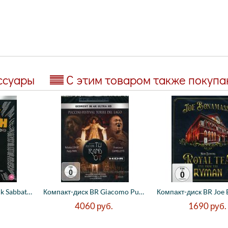
ссуары
С этим товаром также покуп
Компакт-диск BR Black Sabbath - The End (...
Компакт-диск BR Giacomo Puccini - Turando...
4060
руб.
1690
руб.