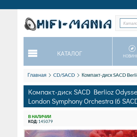
Катал
КАТАЛОГ
НОВИН
Главная
CD/SACD
Компакт-диск SACD Berlioz
Компакт-диск SACD Berlioz Odyssey 
London Symphony Orchestra (6 SACD
В НАЛИЧИИ
КОД:
145079