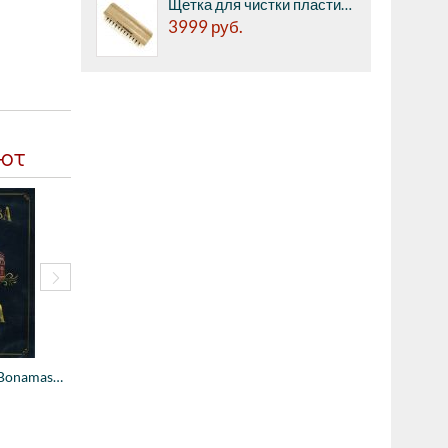
Щетка для чистки пластинок Tonar Woodgoat Brush, антистатическая (5379)
3999
руб.
ают
Компакт-диск BR John Williams - The Berli...
6150
руб.
4870
руб.
Компакт-диск BR Joe Bonamassa - Now Servi...