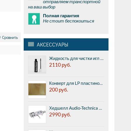
отправляем транспортной
на ваш выбор
Полная гарантия
Не стоит беспокоиться
Сравнить
АКСЕССУАРЫ
Жидкость для чистки игл с апликатором AM CLEAN SOUND Stylus Cleaner Pick-Up Brush + Cleaning Fluid - включает 1 х Stylus Cleaner (средство для чистки иглы звукоснимателя) и 20 мл чистящее средство (AM2015003)
2110
руб.
Конверт для LP пластинок внешний прозрачный, плотный, с широким кантом, без клапана, 1шт.
200
руб.
Хедшелл Audio-Technica AT-HS1P - Хедшелл универсальный полудюймовый, 10 грамм.
2990
руб.