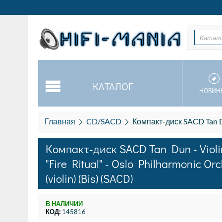
Катал
КАТАЛОГ
НОВИН
Главная
CD/SACD
Компакт-диск SACD Tan Dun - Violin Conce
Компакт-диск SACD Tan Dun - Violin
"Fire Ritual" - Oslo Philharmonic O
(violin) (Bis) (SACD)
В НАЛИЧИИ
КОД:
145816