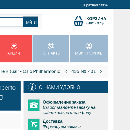
Обратная связь
КОРЗИНА
0 шт.
-
0
руб.
АКЦИИ
КОНТАКТЫ
МОЙ ПРОФИЛЬ
nductor), Eldbjorg Hemsing (violin) (Bis) (SACD)
435
из
481
ncerto
С НАМИ УДОБНО
ng
Оформление заказа
Вы оставляете заявку на
сайте или по телефону
Доставка
Формируем заказ и