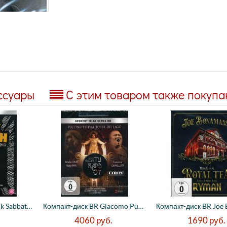
ссуары
С этим товаром также покуп
Компакт-диск BR Black Sabbath - The End (...
Компакт-диск BR Giacomo Puccini - Turando...
4060
руб.
1690
руб.