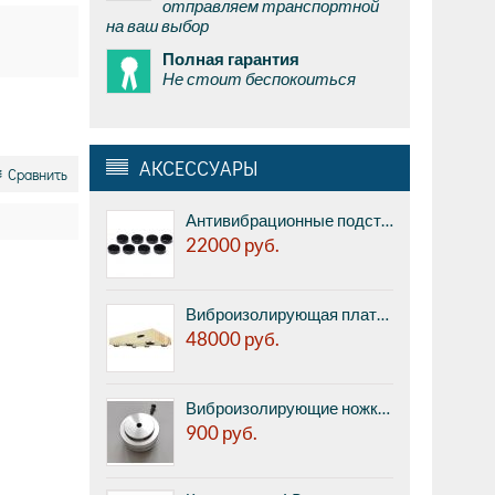
отправляем транспортной
на ваш выбор
Полная гарантия
Не стоит беспокоиться
АКСЕССУАРЫ
Сравнить
Антивибрационные подставки Acoustic Revive QR-8 Quartz Resonator - кварцевые поглотители резонансов, диаметр 10мм, толщина 3,3 мм, набор из 8 штук.
22000
руб.
Виброизолирующая платформа IsoAcoustics DELOS Maple 1815M1 - массив клена, 455x380x45 мм, 4 изолирующих ножки, макс.вес: 29,5 кг, шт.
48000
руб.
Виброизолирующие ножки MSound L Feet - ножки цилиндрической формы из алюминиевого сплава с резьбовым соединением М4, диаметр 30 мм, высота 28 мм. под аппаратуру до 30 кг (каждая), цена за 1 шт, продается комплектом 4 шт.
900
руб.