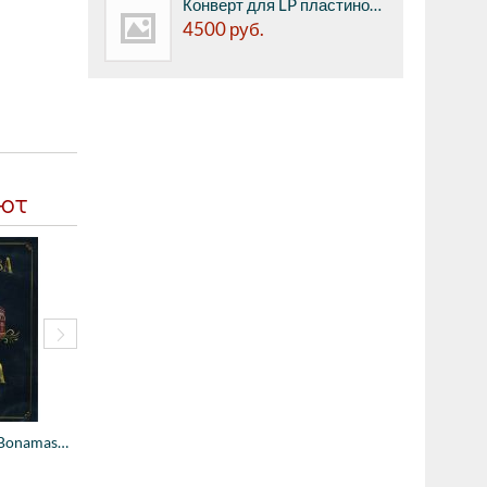
Конверт для LP пластинок внешний Audio Anatomy PVC 12" Gatefold Outer Sleeves - прозрачный, для конвертов с разворотом, 100 микрон, ПВХ, 25 шт.
4500
руб.
ают
Компакт-диск BR John Williams - The Berli...
6150
руб.
4870
руб.
Компакт-диск BR Joe Bonamassa - Now Servi...