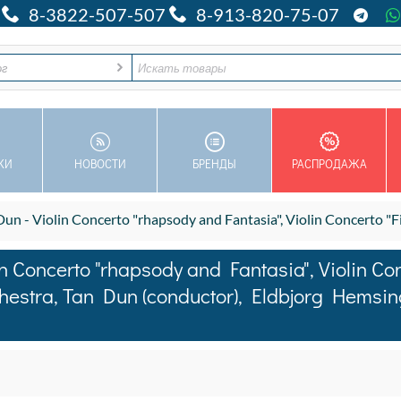
8-3822-507-507
8-913-820-75-07
ог
КИ
НОВОСТИ
БРЕНДЫ
РАСПРОДАЖА
rto "rhapsody and Fantasia", Violin Concerto "Fire Ritual" - Oslo Philharmonic Orchestra, Tan Dun (co
 Concerto "rhapsody and Fantasia", Violin Co
rchestra, Tan Dun (conductor), Eldbjorg Hemsi