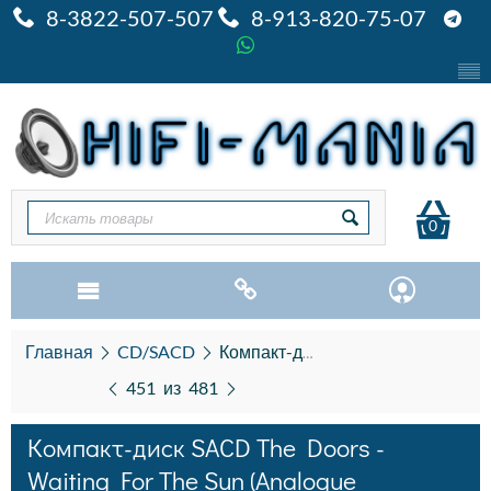
8-3822-507-507
8-913-820-75-07
0
Главная
CD/SACD
Компакт-диск SACD The Doors - Waiting For The Sun (Analogue Production) (SACD)
451
из
481
Компакт-диск SACD The Doors -
Waiting For The Sun (Analogue