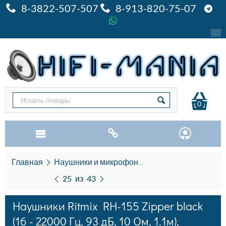
8-3822-507-507
8-913-820-75-07
0
Главная
Наушники и микрофоны
Наушники Ritmix
25
из
43
Наушники Ritmix RH-155 Zipper black
(16 - 22000 Гц, 93 дБ, 10 Ом, 1.1м),