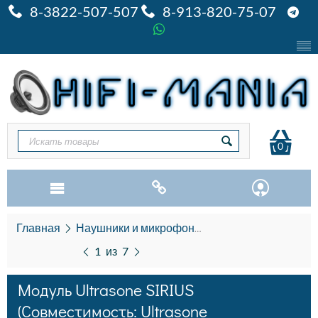
8-3822-507-507
8-913-820-75-07
0
Главная
Наушники и микрофоны
Наушники Ultrason
1
из
7
Модуль Ultrasone SIRIUS
(Совместимость: Ultrasone