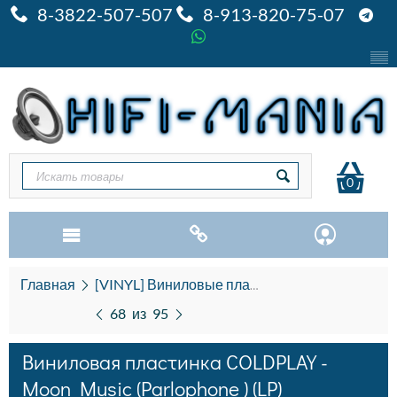
8-3822-507-507
8-913-820-75-07
0
Главная
[VINYL] Виниловые пластинки
C
Винилов
68
из
95
Виниловая пластинка COLDPLAY -
Moon Music (Parlophone ) (LP)