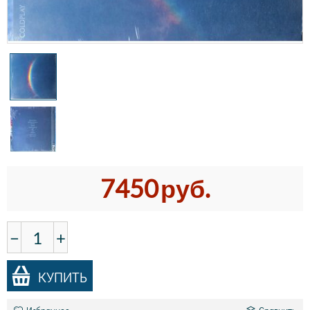
7450
руб.
−
+
КУПИТЬ