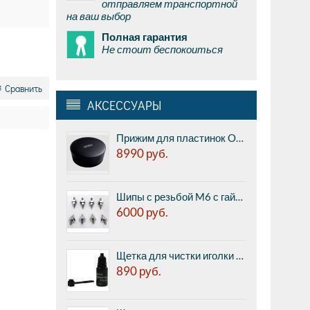
отправляем транспортной
на ваш выбор
Полная гарантия
Не стоит беспокоиться
Сравнить
АКСЕССУАРЫ
Прижим для пластинок Ortofon Record stabilizer Heavy Black
8990
руб.
Шипы с резьбой M6 с гайкой - из нержавеющей стали, полированный (цена за комплект из 8 штук)
6000
руб.
Щетка для чистки иголки Premiera PK-104 - набор для сухой и влажной очистки иглы звукоснимателя
890
руб.