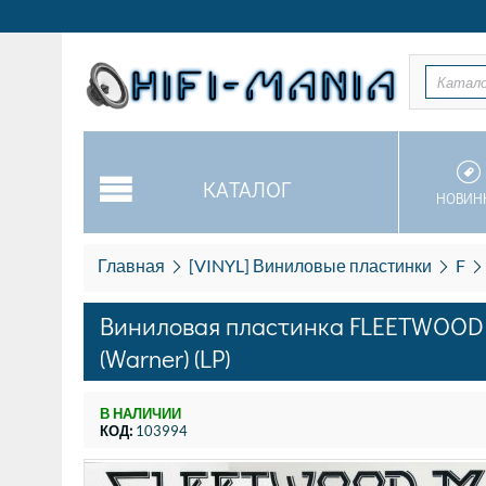
Катал
КАТАЛОГ
НОВИН
Главная
[VINYL] Виниловые пластинки
F
Виниловая пластинка FLEETWOOD M
(Warner) (LP)
В НАЛИЧИИ
КОД:
103994