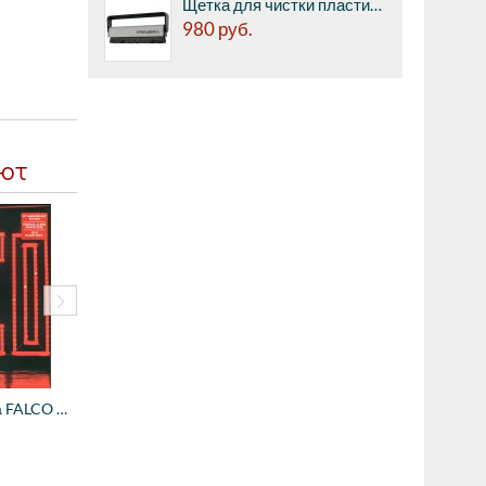
Щетка для чистки пластинок Premiera PK-106 - антистатическая щётка из карбонового волокна.
980
руб.
ают
Виниловая пластинка FALCO - Junge Roemer ...
2800
руб.
4490
руб.
Виниловая пластинка FALCO - Emotional - 3...