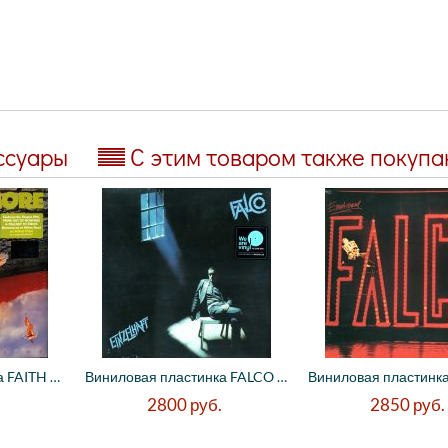
ссуары
С этим товаром также покуп
Виниловая пластинка FAITH NO MORE - The R...
Виниловая пластинка FALCO - Einzelhaft (S...
2800
руб.
2850
руб.