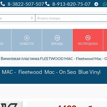
8-3822-507-507
8-913-820-75-07
ог
КИ
НОВОСТИ
БРЕНДЫ
РАСПРОДАЖА
Виниловая пластинка FLEETWOOD MAC - Fleetwood Mac - On S
AC - Fleetwood Mac - On Sea Blue Vinyl