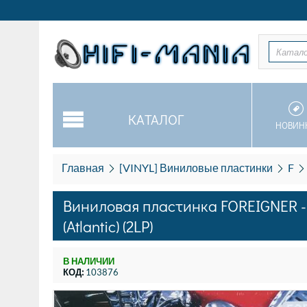
Катал
КАТАЛОГ
НОВИН
Главная
[VINYL] Виниловые пластинки
F
Виниловая пластинка FOREIGNER - Tu
(Atlantic) (2LP)
В НАЛИЧИИ
КОД:
103876