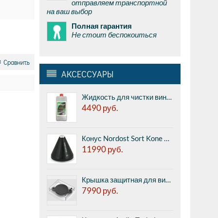
отправляем транспортной
на ваш выбор
Полная гарантия
Не стоит беспокоиться
Сравнить
АКСЕССУАРЫ
Жидкость для чистки виниловых пластинок Hannl X2000 1литр - для моющих машинок, готовая к использованию, made in Germany.
4490
руб.
Конус Nordost Sort Kone AC - aluminium + ceramic, антивибрационная подставка, цена за 1шт.
11990
руб.
Крышка защитная для винилового проигрывателя Pro-Ject COVER IT E
7990
руб.