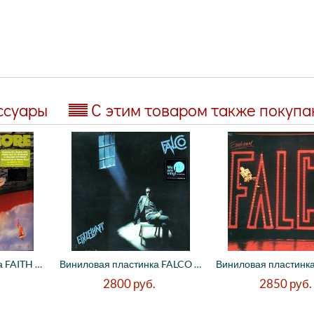
ссуары
С этим товаром также покуп
Виниловая пластинка FAITH NO MORE - The R...
Виниловая пластинка FALCO - Einzelhaft (S...
2800
руб.
2850
руб.