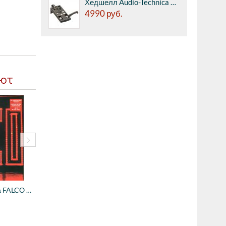
Хедшелл Audio-Technica AT-HS10 BK черный - Хедшелл универсальный c золотыми контактами, корпус из алюминия, 10 г, цвет черный
4990
руб.
ают
Виниловая пластинка FALCO - Junge Roemer ...
2800
руб.
4490
руб.
Виниловая пластинка FALCO - Emotional - 3...