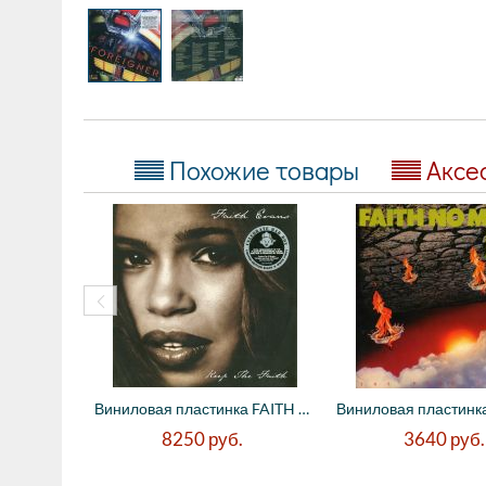
Похожие товары
Аксе
Виниловая пластинка FAITH EVANS - Keep Th...
8250
руб.
3640
руб.