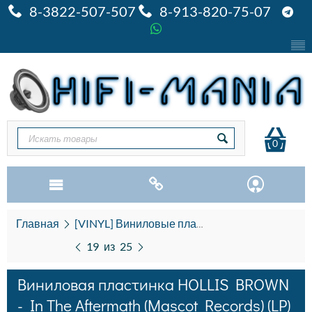
8-3822-507-507
8-913-820-75-07
0
Главная
[VINYL] Виниловые пластинки
H
Винилов
19
из
25
Виниловая пластинка HOLLIS BROWN
- In The Aftermath (Mascot Records) (LP)