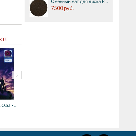
Сменный мат для диска Pro-ject CORK & RUBBER IT, 3мм
7500
руб.
ают
Виниловая пластинка O.S.T - Joystick Jazz...
7550
руб.
6450
руб.
Виниловая пластинка O.S.T - Guardians of ...