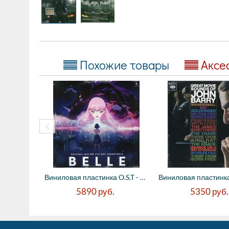
Похожие товары
Аксе
Виниловая пластинка O.S.T - Belle - Taise...
5890
руб.
5350
руб.