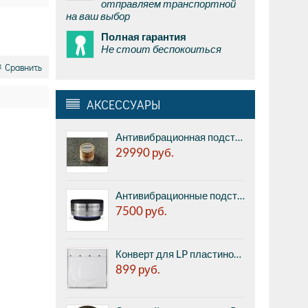
отправляем транспортной
на ваш выбор
Полная гарантия
Не стоит беспокоиться
Сравнить
АКСЕССУАРЫ
Антивибрационная подставка AUDWAVE VI-3 Reference J2 - high frequency, диаметр 45мм, высота 41мм, 1шт.
29990
руб.
Антивибрационные подставки IsoAcoustics Orea Indigo - изолятор для компонентов: CD-проигрыватели, проигрыватели винила, усилители, ЦАП и т.п. нагрузкой на каждую ножку до 7,2 кг, размер (диаметр х высота): 58х33 мм, фрезерованная сталь, шт.
7500
руб.
Конверт для LP пластинок внутренний Premiera PK-118PP - для 12", квадратные вкладыши из полиэтилена с запрессованным в полиэтилен листом бумаги с одной стороны (20шт.)
899
руб.