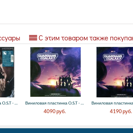
ссуары
С этим товаром также покуп
Виниловая пластинка O.S.T - Great Movie S...
Виниловая пластинка O.S.T - Guardians of ...
4090
руб.
4190
руб.