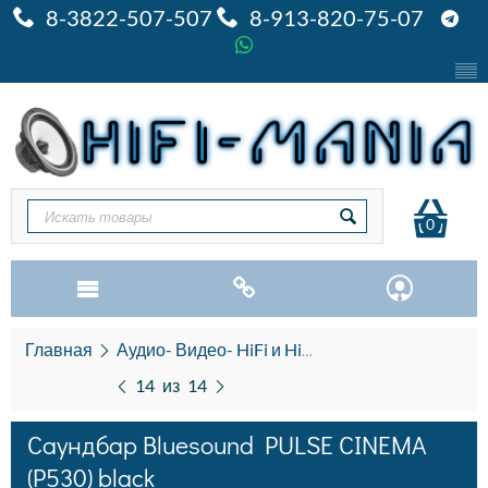
8-3822-507-507
8-913-820-75-07
0
Главная
Аудио- Видео- HiFi и HiEND
Акустика HiFi и
14
из
14
Саундбар Bluesound PULSE CINEMA
(P530) black