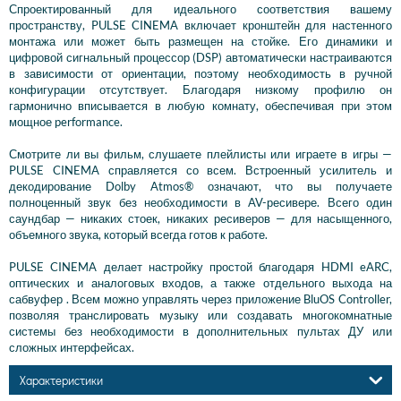
Спроектированный для идеального соответствия вашему
пространству, PULSE CINEMA включает кронштейн для настенного
монтажа или может быть размещен на стойке. Его динамики и
цифровой сигнальный процессор (DSP) автоматически настраиваются
в зависимости от ориентации, поэтому необходимость в ручной
конфигурации отсутствует. Благодаря низкому профилю он
гармонично вписывается в любую комнату, обеспечивая при этом
мощное performance.
Смотрите ли вы фильм, слушаете плейлисты или играете в игры —
PULSE CINEMA справляется со всем. Встроенный усилитель и
декодирование Dolby Atmos® означают, что вы получаете
полноценный звук без необходимости в AV-ресивере. Всего один
саундбар — никаких стоек, никаких ресиверов — для насыщенного,
объемного звука, который всегда готов к работе.
PULSE CINEMA делает настройку простой благодаря HDMI eARC,
оптических и аналоговых входов, а также отдельного выхода на
сабвуфер . Всем можно управлять через приложение BluOS Controller,
позволяя транслировать музыку или создавать многокомнатные
системы без необходимости в дополнительных пультах ДУ или
сложных интерфейсах.
Характеристики