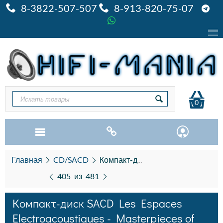
8-3822-507-507
8-913-820-75-07
0
Главная
CD/SACD
Компакт-диск SACD Les Espaces Electroacoustiques - Masterpieces of Electroacoustic Music (Naxos) (2SACD)
405
из
481
Компакт-диск SACD Les Espaces
Electroacoustiques - Masterpieces of