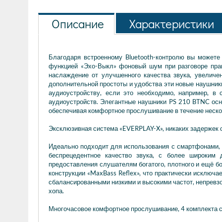
Описание
Характеристики
Благодаря встроенному Bluetooth-контролю вы можете 
функцией «Эхо-Выкл» фоновый шум при разговоре практ
наслаждение от улучшенного качества звука, увеличе
дополнительной простоты и удобства эти новые наушник
аудиоустройству, если это необходимо, например, в 
аудиоустройств. Элегантные наушники PS 210 BTNC осна
обеспечивая комфортное прослушивание в течение неско
Эксклюзивная система «EVERPLAY-X», никаких задержек 
Идеально подходит для использования с смартфонами,
беспрецедентное качество звука, с более широким
предоставления слушателям богатого, плотного и ещё бо
конструкции «MaxBass Reflex», что практически исключ
сбалансированными низкими и высокими частот, непревзой
хопа.
Многочасовое комфортное прослушивание, 4 комплекта 