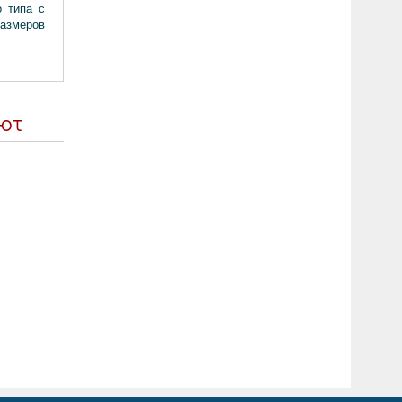
о типа с
размеров
ают