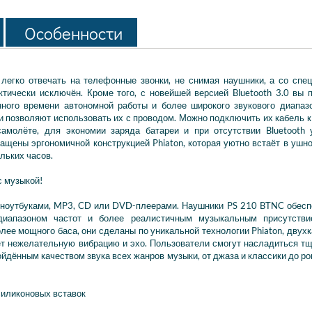
Особенности
легко отвечать на телефонные звонки, не снимая наушники, а со спе
ически исключён. Кроме того, с новейшей версией Bluetooth 3.0 вы 
нного времени автономной работы и более широкого звукового диапаз
и позволяют использовать их с проводом. Можно подключить их кабель 
самолёте, для экономии заряда батареи и при отсутствии Bluetooth
щены эргономичной конструкцией Phiaton, которая уютно встаёт в ушно
льких часов.
с музыкой!
 ноутбуками, MP3, CD или DVD-плеерами. Наушники PS 210 BTNC обес
 диапазоном частот и более реалистичным музыкальным присутстви
лее мощного баса, они сделаны по уникальной технологии Phiaton, двух
ает нежелательную вибрацию и эхо. Пользователи смогут насладиться т
дённым качеством звука всех жанров музыки, от джаза и классики до рок
силиконовых вставок