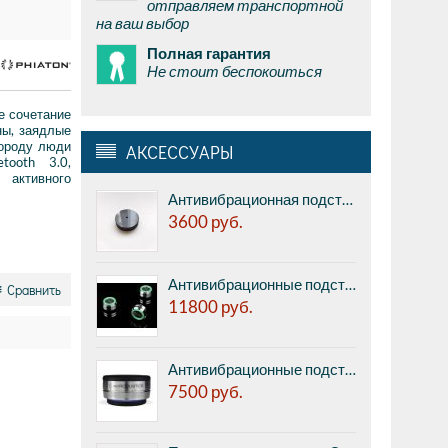
отправляем транспортной
на ваш выбор
Полная гарантия
Не стоит беспокоиться
е сочетание
ны, заядлые
городу люди
АКСЕССУАРЫ
tooth 3.0,
активного
Антивибрационная подставка MSound MS carbon L feet - карбоновые диски с выточкой под шипы акустических систем, диаметр 40 мм х высота 20 мм, до 100 кг, цена за 4шт.
3600
руб.
Антивибрационные подставки Divini Audio Design DD-3 - специальные диски под акустику, нержавеющая сталь, специальные кольцевые выточки под кольца из тефлона-каучука viton, диаметр 31 мм, высота 18.3 мм, нагрузка до 25 кг. на 1 шт, набор из 8 штук.
Сравнить
11800
руб.
Антивибрационные подставки IsoAcoustics Orea Indigo - изолятор для компонентов: CD-проигрыватели, проигрыватели винила, усилители, ЦАП и т.п. нагрузкой на каждую ножку до 7,2 кг, размер (диаметр х высота): 58х33 мм, фрезерованная сталь, шт.
7500
руб.