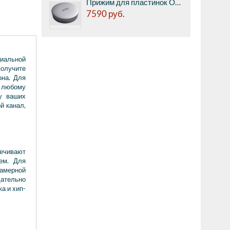
Прижим для пластинок Ortofon Record stabilizer Silver
7590
руб.
циальной
получите
она. Для
к любому
 у ваших
й канал,
печивают
ем. Для
камерной
щательно
а и хип-