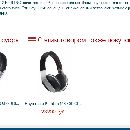
S 210 BTNC сочетает в себе превосходные басы наушников закрытог
рытого типа. Эти наушники оснащены силиконовыми вставками четырёх 
ания.
ссуары
С этим товаром также покуп
Наушники Phiaton MS 500 BRIGE (15 - 22000...
Наушники Phiaton MS 530 CHORD, Bluetooth ...
.
23900
руб.