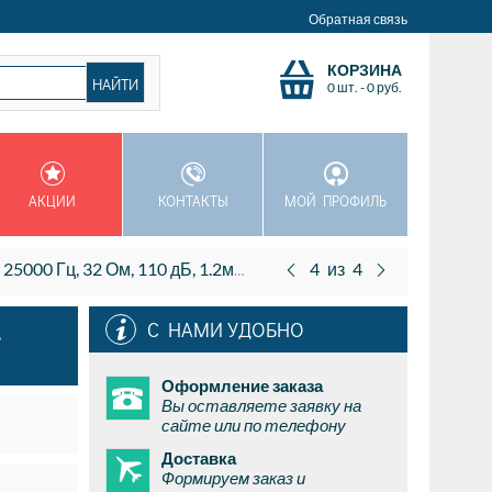
Обратная связь
КОРЗИНА
0 шт.
-
0
руб.
АКЦИИ
КОНТАКТЫ
МОЙ ПРОФИЛЬ
канальные, закрытые, гарнитура (iPod, iPhone и iPad)
4
из
4
,
С НАМИ УДОБНО
Оформление заказа
Вы оставляете заявку на
сайте или по телефону
Доставка
Формируем заказ и